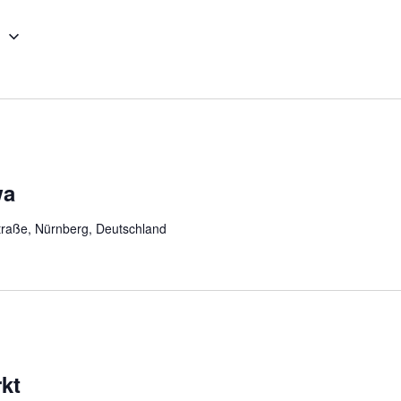
e
wa
raße, Nürnberg, Deutschland
kt