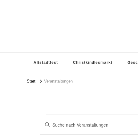
Grillstation Friedlsperger
Altstadtfest
Christkindlesmarkt
Gesc
Start
Veranstaltungen
Veranstaltungen
Veranstaltunge
Bitte
Schlüsselwort
Suche