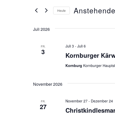
eingeben.
und
Anstehend
Suche
Heute
nach
Datum
Ansichten,
Veranstaltungen
wählen.
Juli 2026
Navigation
Schlüsselwort.
Juli 3
-
Juli 6
FR.
3
Kornburger Kär
Kornburg
Kornburger Hauptst
November 2026
November 27
-
Dezember 24
FR.
27
Christkindlesmar